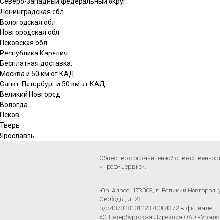
Северо-Западный федеральный округ:
Ленинградская обл
Вологодская обл
Новгородская обл
Псковская обл
Республика Карелия
Бесплатная доставка:
Москва и 50 км от КАД
Санкт-Петербург и 50 км от КАД
Великий Новгород
Вологда
Псков
Тверь
Ярославль
Общество с ограниченной ответственно
«Проф-Сервис».
Юр. Адрес: 173003, г. Великий Новгород, 
Свободы, д. 23
р/с 40702810122370004372 в филиале
«С-Петербургская Дирекция ОАО «Уралс