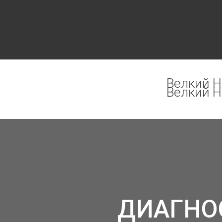
Велкий Но
Велкий Но
ДИАГНО