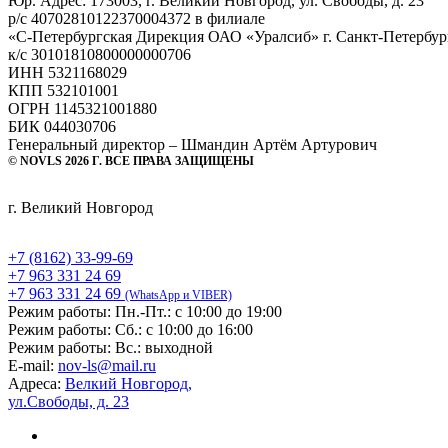
Юр. Адрес: 173003, г. Великий Новгород, ул. Свободы, д. 23
р/с 40702810122370004372 в филиале
«С-Петербургская Дирекция ОАО «Уралсиб» г. Санкт-Петербур
к/с 30101810800000000706
ИНН 5321168029
КПП 532101001
ОГРН 1145321001880
БИК 044030706
Генеральный директор – Шмандин Артём Артурович
© NOVLS 2026 Г. ВСЕ ПРАВА ЗАЩИЩЕНЫ
г. Великий Новгород
+7 (8162) 33-99-69
+7 963 331 24 69
+7 963 331 24 69
(WhatsApp и VIBER)
Режим работы:
Пн.-Пт.: с 10:00 до 19:00
Режим работы:
Сб.: с 10:00 до 16:00
Режим работы:
Вс.: выходной
E-mail:
nov-ls@mail.ru
Адреса:
Велкий Новгород,
ул.Свободы, д. 23