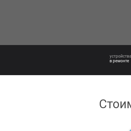
устройств
в ремонте
Стои