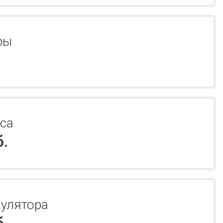
ры
са
б.
улятора