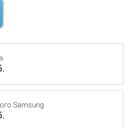
а
б.
того Samsung
б.