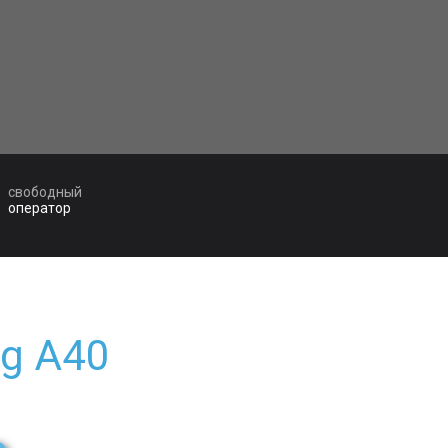
свободный
оператор
g A40