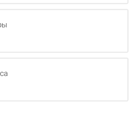
ры
са