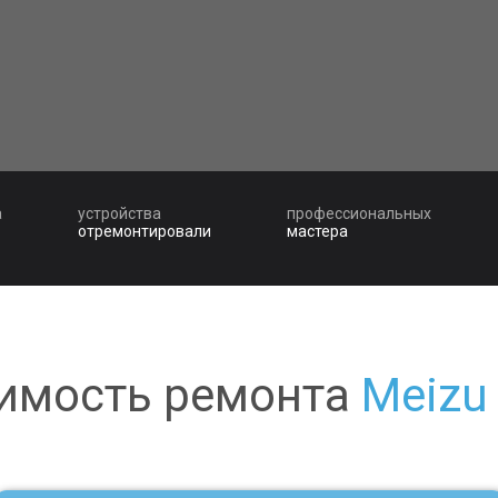
а
устройства
профессиональных
отремонтировали
мастера
имость ремонта
Meizu