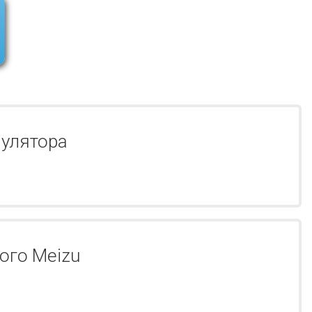
улятора
ого Meizu