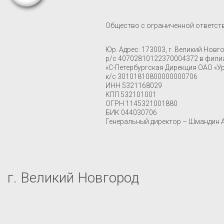
Общество с ограниченной ответст
Юр. Адрес: 173003, г. Великий Новго
р/с 40702810122370004372 в фили
«С-Петербургская Дирекция ОАО «Ур
к/с 30101810800000000706
ИНН 5321168029
КПП 532101001
ОГРН 1145321001880
БИК 044030706
Генеральный директор – Шмандин 
г. Великий Новгород