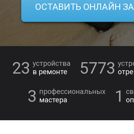
ОСТАВИТЬ ОНЛАЙН З
23
5773
устройства
устр
в ремонте
отр
3
1
профессиональных
с
мастера
оп