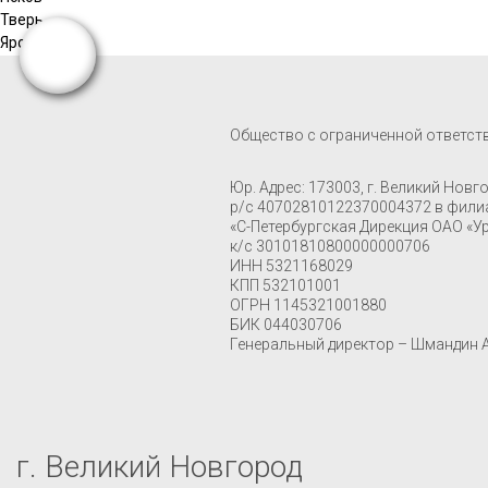
Тверь
Ярославль
Общество с ограниченной ответст
Юр. Адрес: 173003, г. Великий Новго
р/с 40702810122370004372 в фили
«С-Петербургская Дирекция ОАО «Ур
к/с 30101810800000000706
ИНН 5321168029
КПП 532101001
ОГРН 1145321001880
БИК 044030706
Генеральный директор – Шмандин 
г. Великий Новгород